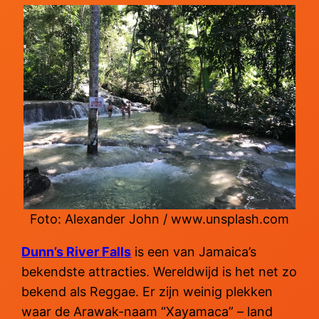
Foto: Alexander John / www.unsplash.com
Dunn’s River Falls
is een van Jamaica’s
bekendste attracties. Wereldwijd is het net zo
bekend als Reggae. Er zijn weinig plekken
waar de Arawak-naam “Xayamaca” – land